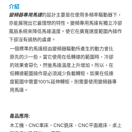
介紹
變頻器專用馬達
的設計主要是在使用多頻率驅動器下，
亦能展現出它最理想的特性。變頻專用馬達有獨立冷卻
風扇系統來降低馬達溫度。使它在廣寬速度範圍內操作
下卻沒有過熱的虞慮。
一個標準的馬達經由變頻器驅動所產生的動力會比
原先的少一些。當它使用在低轉速的範圍時，冷卻
的效果會惡化，然後馬達溫度上升增加。所以，在
低轉速範圍操作是必須減少負載轉矩。如果在低速
度範圍中需要100%延伸轉矩，則需要使用變頻器專
用馬達。
產品應用
:
木工機、CNC車床、CNC銑床、CNC平面磨床、桌上