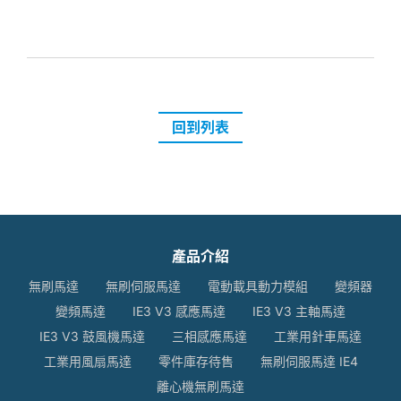
回到列表
產品介紹
無刷馬達
無刷伺服馬達
電動載具動力模組
變頻器
變頻馬達
IE3 V3 感應馬達
IE3 V3 主軸馬達
IE3 V3 鼓風機馬達
三相感應馬達
工業用針車馬達
工業用風扇馬達
零件庫存待售
無刷伺服馬達 IE4
離心機無刷馬達